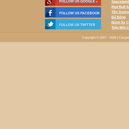
FOLLOW US GOOGLE +
Spacelam
Red Bull 
Tên Trườn
FOLLOW US FACEBOOK
Đá Bóng
Bánh Xe C
FOLLOW US TWITTER
Trộn Một C
Copyright © 2007 - 2026 | Carg