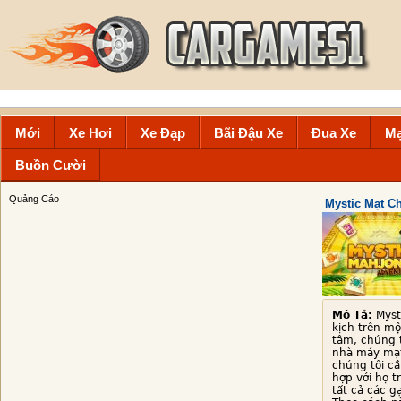
Mới
Xe Hơi
Xe Đạp
Bãi Đậu Xe
Đua Xe
Mạ
Buồn Cười
Quảng Cáo
Mystic Mạt C
Mô Tả:
Myst
kịch trên mộ
tâm, chúng 
nhà máy mạt
chúng tôi cầ
hợp với họ t
tất cả các 