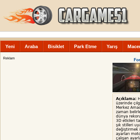
Yeni
Araba
Bisiklet
Park Etme
Yarış
Mace
Reklam
Fo
Açıklama:
H
üzerinde çılg
Merkez Amacı
zaman belirle
dünya rekor
3D etkileri t
şık stilleri 
değiştirmek i
ayarları mot
çalışan ayarl