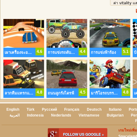
ค่า vitality 
quickening น
คุณโดยอัตโนม
และความพยาย
แหละ
4.6
4.4
5.1
เผาเครื่องจะออ Showdown
การแข่งรถดับปีศาจ
การแข่งฟ้าร้อง
บ
4.8
4.5
4.8
ลากทีมแทรกแซง
ถนนลูกรังไดรฟ์
มาริโอรถบรรทุกสงคราม
เค
English
Türk
Русский
Français
Deutsch
Italiano
Port
العربية
Indonesia
Nederlands
Vietnamese
Bulgarian
Per
เกมใหม่เพิ่ม
FOLLOW US GOOGLE +
Spacelam