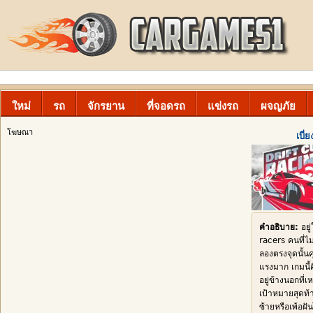
ใหม่
รถ
จักรยาน
ที่จอดรถ
แข่งรถ
ผจญภัย
โฆษณา
เบี่
คำอธิบาย:
อยู
racers คนที่ไ
ลองตรงจุดนั้นค
แรงมาก เกมนี้ค
อยู่ข้างนอกที
เป้าหมายสุดท้า
ซ้ายหรือเพ้อฝั