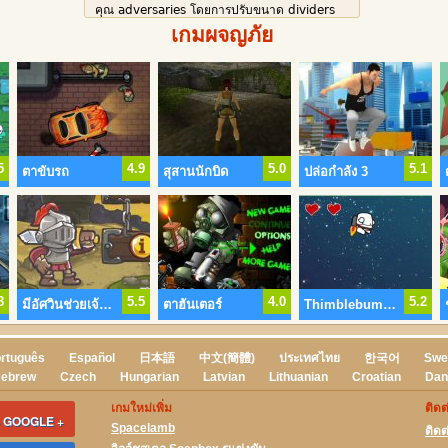
คุณ adversaries โดยการปรับขนาด dividers
เกมผจญภัย
และต่อสู้เหมือนกับอาจารย์ต่างออกช่างมารวมกัน
และทำร้ายเหยื่อขอตัวเร่งปฏิกิริยาย
5
4.9
5.0
5.1
ตาขับรถ
สุสานนักบิด
ปล่อกำลัง 3
8
5.5
4.0
5.2
มีอัศวินช่วยเจ้าหญิง
ตาฮันเตอร์
Thimblebumps ภารกิจสำหรับเนปจู
rtuguês
Español
日本語
中文(簡體)
ประเทศไทย
한국어
Swe
ebrew
Czech
Hungarian
Latvian
Lithuanian
Croatian
Dan
เกมใหม่เพิ่ม
ติดต
 GOOGLE +
Spacelamb
ติดต