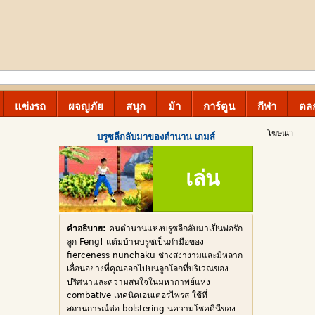
แข่งรถ
ผจญภัย
สนุก
ม้า
การ์ตูน
กีฬา
ตล
โฆษณา
บรูซลีกลับมาของตำนาน เกมส์
เล่น
คำอธิบาย:
คนตำนานแห่งบรูซลีกลับมาเป็นพ่อรัก
ลูก Feng! แต้มบ้านบรูซเป็นกำมือของ
fierceness nunchaku ช่างสง่างามและมีหลาก
เลื่อนอย่างที่คุณออกไปบนลูกโลกที่บริเวณของ
ปริศนาและความสนใจในมหากาพย์แห่ง
combative เทคนิคเอนเตอรไพรส ใช้ที่
สถานการณ์ต่อ bolstering นความโชคดีนีของ