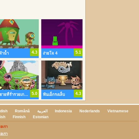
4.3
5.1
ดำน้ำ
ง่ายโจ 4
5.0
4.3
ชายที่ร่ำรวยเกาะแห่งการเอาตัวรอด
ฟันเอ็กรงเล็บ
dish
Română
العربية
Indonesia
Nederlands
Vietnamese
ish
Finnish
Estonian
่อเรา
่อเรา