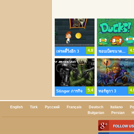
4.8
4.
เฟรดดี้วิ่งอีก 3
ชอบเป็ดขนาดนั้นหรอกเพื่
5.4
4.
Stinger ภารกิจ
ทอร์ทูกา 3
English
Türk
Русский
Français
Deutsch
Italiano
Po
Bulgarian
Persian
H
FOLLOW US