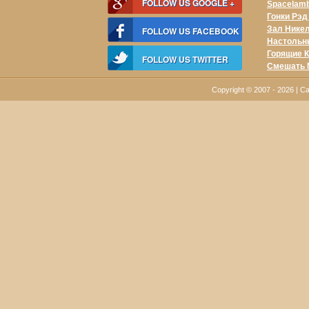
FOLLOW US GOOGLE +
Spacelam
Гонки Рэ
Зал Нике
FOLLOW US FACEBOOK
Настольн
Горящие К
FOLLOW US TWITTER
Смешать 
Copyright © 2007 - 2026 |