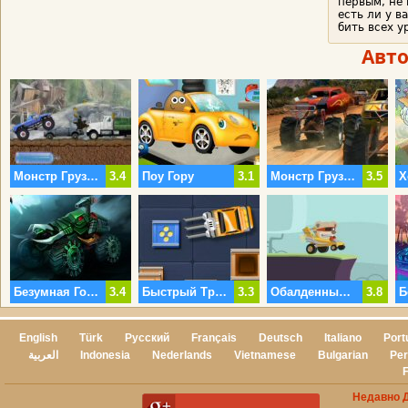
первым, не 
есть ли у в
бить всех у
Авт
Монстр Грузовик Революция
3.4
Поу Гору
3.1
Монстр Грузовик Лихорадка
3.5
Безумная Гонка На Грузовиках 3
3.4
Быстрый Трактор
3.3
Обалденный Картинг Онлайн
3.8
English
Türk
Русский
Français
Deutsch
Italiano
Port
العربية
Indonesia
Nederlands
Vietnamese
Bulgarian
Per
Недавно 