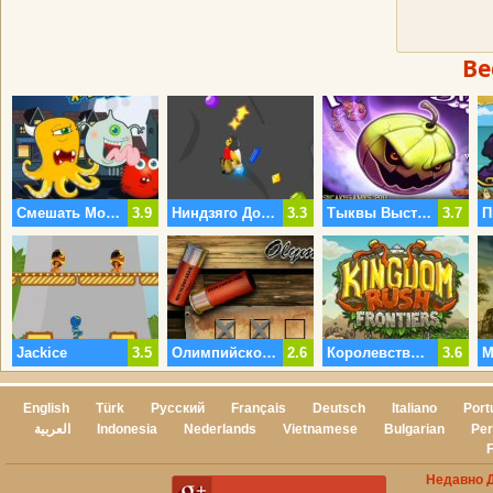
Ве
Смешать Монстра
3.9
Ниндзяго До Драгоценных Камней
3.3
Тыквы Выстрел
3.7
Jackice
3.5
Олимпийской Стрельбы
2.6
Королевство Rush Границ
3.6
English
Türk
Русский
Français
Deutsch
Italiano
Port
العربية
Indonesia
Nederlands
Vietnamese
Bulgarian
Per
Недавно 