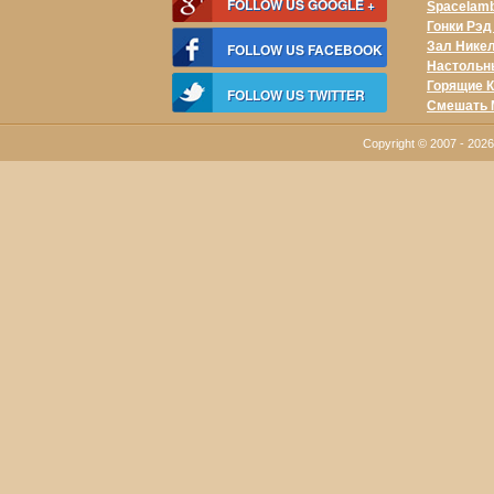
FOLLOW US GOOGLE +
Spacelam
Гонки Рэ
Зал Нике
FOLLOW US FACEBOOK
Настольн
Горящие К
FOLLOW US TWITTER
Смешать 
Copyright © 2007 - 20