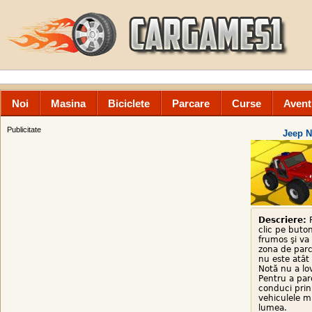
Noi
Masina
Biciclete
Parcare
Curse
Avent
Publicitate
Jeep N
Descriere:
P
clic pe buton
frumos şi va 
zona de parc
nu este atât 
Notă nu a lov
Pentru a parc
conduci prin 
vehiculele m
lumea.