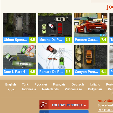
Jo
Ultima Speranţă Autobuz
6.5
Masina De Politie Parcare 3
6.7
Parcare Gara De Tren
7.4
Doar-L Parc 4
6.5
Parcare De Patinoar De Gheaţă
5.6
Canyon Parcare
6.1
P
English
Türk
Русский
Français
Deutsch
Italiano
Port
العربية
Indonesia
Nederlands
Vietnamese
Bulgarian
Per
Nou Adăug
FOLLOW US GOOGLE +
Spacelam
Red Bull 