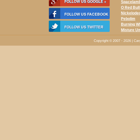
FOLLOW US GOOGLE +
Spacelam
O Red Bul
Nickelode
FOLLOW US FACEBOOK
Pebolim
Burning W
FOLLOW US TWITTER
Misture U
Copyright © 2007 - 2026 | C