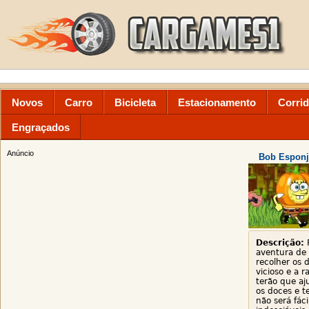
Novos
Carro
Bicicleta
Estacionamento
Corri
Engraçados
Anúncio
Bob Esponj
Descrição:
P
aventura de
recolher os 
vicioso e a r
terão que aj
os doces e t
não será fác