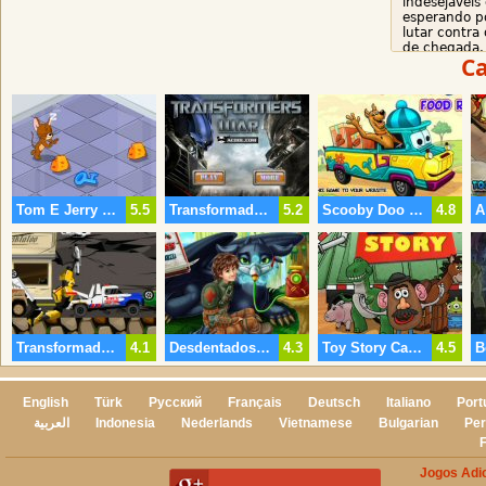
indesejáveis
esperando p
lutar contra
de chegada.
Ca
Tom E Jerry No Lanche Da Meia-Noite
5.5
Transformadores De Guerra
5.2
Scooby Doo Alimentos Rush
4.8
Transformador Buble Abelha Missão De Resgate
4.1
Desdentados Gripe Médico
4.3
Toy Story Caminhão
4.5
English
Türk
Русский
Français
Deutsch
Italiano
Port
العربية
Indonesia
Nederlands
Vietnamese
Bulgarian
Per
Jogos Adi