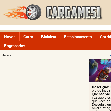
Novos
Carro
Bicicleta
Estacionamento
Corri
Engraçados
Anúncio
Descrição:
O
é a de inspi
Que não vai 
vez que o es
que você ger
Descubra um
nível e ating