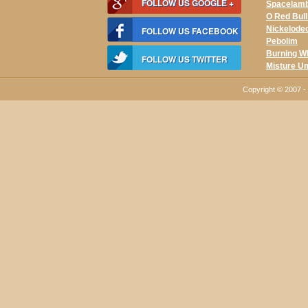
FOLLOW US GOOGLE +
Spacelam
O Red Bul
Nickelode
FOLLOW US FACEBOOK
Pebolim
Burning W
FOLLOW US TWITTER
Misture U
Copyright © 2007 