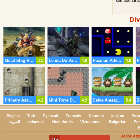
seu exército
Div
Metal Slug Resgate De Reféns
3.5
Lenda Do Vazio 2
4.8
Pacman Advanced
4.8
Primary Assault
4.2
Mini Torre De Defesa
4.9
Selva Ameaça De Férias 2
5.4
English
Türk
Русский
Français
Deutsch
Italiano
Port
العربية
Indonesia
Nederlands
Vietnamese
Bulgarian
Per
Jogos Adi