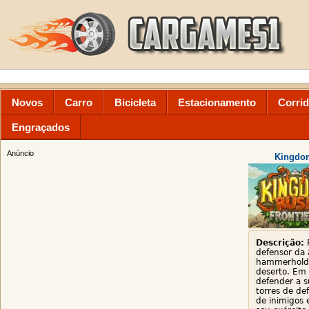
Novos
Carro
Bicicleta
Estacionamento
Corri
Engraçados
Anúncio
Kingdom
Descrição:
P
defensor da 
hammerhold 
deserto. Em 
defender a s
torres de de
de inimigos 