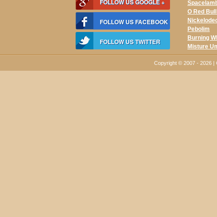
FOLLOW US GOOGLE +
Spacelam
O Red Bul
Nickelode
FOLLOW US FACEBOOK
Pebolim
Burning W
FOLLOW US TWITTER
Misture U
Copyright © 2007 - 2026 