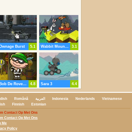
Ownage Burst
5.1
Wabbit Mountain Madness
3.1
Bob De Rover 4
4.8
Sara 3
4.4
dish
Română
العربية
Indonesia
Nederlands
Vietnamese
ish
Finnish
Estonian
m Contact Op Met Ons
m Contact Op Met Ons
p Me
vacy Policy