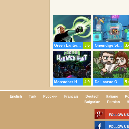
Green Lantern Space Escape
3.6
Oneindige Steve
3.
Monstober Haunted Jagen
4.9
De Laatste Overlevenden
5.
English
Türk
Русский
Français
Deutsch
Italiano
Po
Bulgarian
Persian
H
FOLLOW US
FOLLOW U