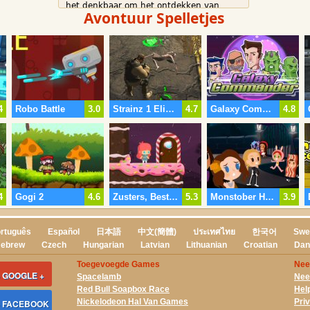
het denkbaar om het ontdekken van
Avontuur Spelletjes
verschillende katalysatoren, bijvoorbeeld
een jetpack of de super-schatting
paddestoel.
4
Robo Battle
3.0
Strainz 1 Eliminatie
4.7
Galaxy Commandant
4.8
4
Gogi 2
4.6
Zusters, Beste Vrienden Voor Altijd
5.3
Monstober Huis Achtervolgt
3.9
rtuguês
Español
日本語
中文(簡體)
ประเทศไทย
한국어
Swe
ebrew
Czech
Hungarian
Latvian
Lithuanian
Croatian
Dan
Toegevoegde Games
Nee
 GOOGLE +
Spacelamb
Nee
Red Bull Soapbox Race
Hel
Nickelodeon Hal Van Games
Pri
S FACEBOOK