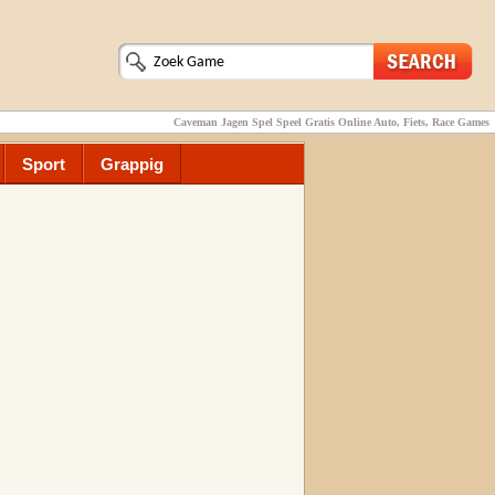
Caveman Jagen Spel Speel Gratis Online Auto, Fiets, Race Games
Sport
Grappig