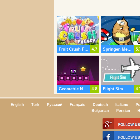
Fruit Crush Frenzy
4.7
Springen Met Justin
5.
Geometrie Neon Dash Wereld 2
4.8
Flight Sim
4.
English
Türk
Русский
Français
Deutsch
Italiano
Po
Bulgarian
Persian
H
FOLLOW US
FOLLOW U