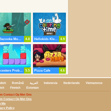
Bazooka Monster
4.8
Hellokids Kleurplaten Tijd
4.9
Icesters Problemen
5.5
Pizza Cafe
4.6
dish
Română
العربية
Indonesia
Nederlands
Vietnamese
ish
Finnish
Estonian
m Contact Op Met Ons
m Contact Op Met Ons
p Me
vacy Policy