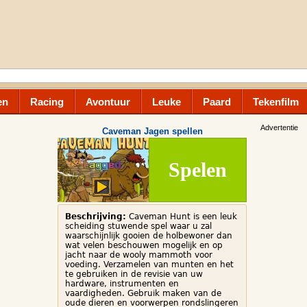
en
Racing
Avontuur
Leuke
Paard
Tekenfilm
Advertentie
Caveman Jagen spellen
Spelen
Beschrijving:
Caveman Hunt is een leuk
scheiding stuwende spel waar u zal
waarschijnlijk gooien de holbewoner dan
wat velen beschouwen mogelijk en op
jacht naar de wooly mammoth voor
voeding. Verzamelen van munten en het
te gebruiken in de revisie van uw
hardware, instrumenten en
vaardigheden. Gebruik maken van de
oude dieren en voorwerpen rondslingeren