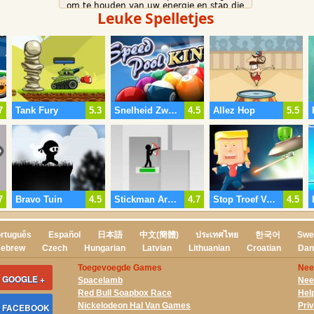
om te houden van uw energie en stap die
Leuke Spelletjes
ontsnappen mammoth voor de laatste
keer.
7
Tank Fury
5.3
Snelheid Zwembad Koning
4.5
Allez Hop
5.5
7
Bravo Tuin
4.5
Stickman Archer 2
4.7
Stop Troef Van Kim Jong-Un
4.5
rtuguês
Español
日本語
中文(簡體)
ประเทศไทย
한국어
Swe
ebrew
Czech
Hungarian
Latvian
Lithuanian
Croatian
Dan
Toegevoegde Games
Nee
 GOOGLE +
Spacelamb
Nee
Red Bull Soapbox Race
Hel
Nickelodeon Hal Van Games
Pri
S FACEBOOK