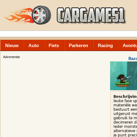
Nieuw
Auto
Fiets
Parkeren
Racing
Avont
Advertentie
Bazo
Beschrijvin
leuke fase sp
materiële we
bestuurt een 
uitgerust m
gebruik te m
decimeren d
Ieder monste
alternatieve
je punt prec