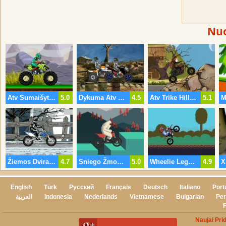
Nu
Atv Sumaišyti Iki
5.0
Dykuma Atv Vykdyti
4.5
Atv Trike Hill Nuotykių
5.1
Žiemos Dviračių Lenktynės
4.7
Sniego Žmogus Ekstremaliame Motokroso
5.0
Wheelie Legenda
4.9
English
Türk
Русский
Français
Deutsch
Italiano
Port
العربية
Indonesia
Nederlands
Vietnamese
Bulgarian
Per
Naujai Pri