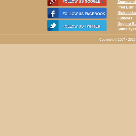
FOLLOW US GOOGLE +
Spacelam
"red Bull"
Nickelodeo
FOLLOW US FACEBOOK
Futbolas
Degimo Ra
FOLLOW US TWITTER
Sumaišyki
Copyright © 2007 - 2026