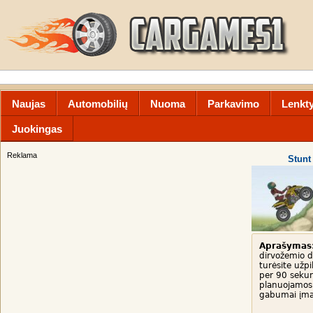
Naujas
Automobilių
Nuoma
Parkavimo
Lenkt
Juokingas
Reklama
Stunt
Aprašymas
dirvožemio d
turėsite užpi
per 90 sekun
planuojamos 
gabumai įm