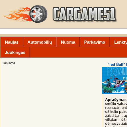
Naujas
Automobilių
Nuoma
Parkavimo
Lenkt
Juokingas
Reklama
"red Bull"
Aprašymas
smėlio vaira
reenactment 
už kelio pake
žaisti tam, 
vilkdami iš t
dėmesys žais