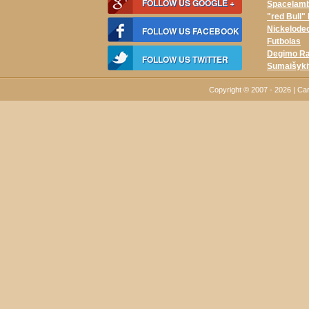
FOLLOW US GOOGLE +
Spacelam
"red Bull"
Nickelodeo
FOLLOW US FACEBOOK
Futbolas
Degimo Ra
FOLLOW US TWITTER
Sumaišyki
Copyright © 2007 - 2026 | Ca