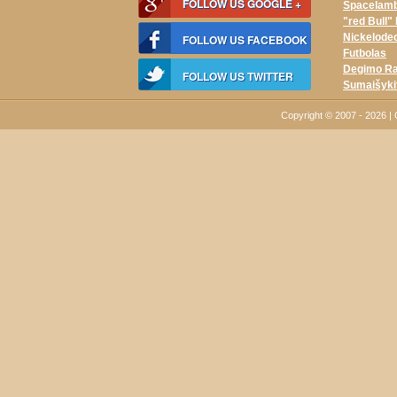
FOLLOW US GOOGLE +
Spacelam
"red Bull"
Nickelodeo
FOLLOW US FACEBOOK
Futbolas
Degimo Ra
FOLLOW US TWITTER
Sumaišyki
Copyright © 2007 - 2026 