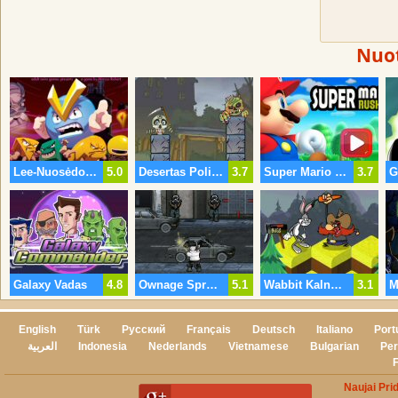
Nuot
Lee-Nuosėdos Quest 2
5.0
Desertas Poli Cannon Kruvinas Monstras Paketas
3.7
Super Mario Paleisti
3.7
Galaxy Vadas
4.8
Ownage Sprogo
5.1
Wabbit Kalnų Beprotybė
3.1
English
Türk
Русский
Français
Deutsch
Italiano
Port
العربية
Indonesia
Nederlands
Vietnamese
Bulgarian
Per
Naujai Pri