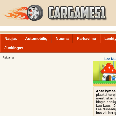
Naujas
Automobilių
Nuoma
Parkavimo
Lenkt
Juokingas
Reklama
Lee Nu
Aprašymas
plaukti hero
meistriškai n
blogio priešų
Luu Luus, jūs
Lee Nuosėdų i
bus vėl hero