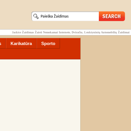
Jackice Žaidimas Žaisti Nemokamai Internete, Dviračiu, Lenktyninių Automobilių Žaidimai
s
Karikatūra
Sporto