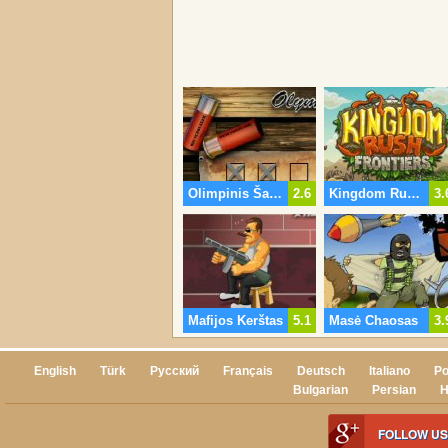
Olimpinis Šaudymo Praktikos
2.6
Kingdom Rush Sienų
3.
Mafijos Kerštas
5.1
Masė Chaosas
3.
English
Türk
Русский
Français
Deutsch
Italiano
Po
Bulgarian
Persian
H
FOLLOW US