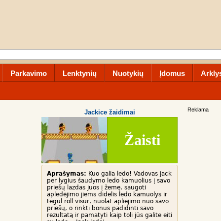
Parkavimo
Lenktynių
Nuotykių
Įdomus
Arkly
Reklama
Jackice žaidimai
Žaisti
Aprašymas:
Kuo galia ledo! Vadovas jack
per lygius šaudymo ledo kamuolius į savo
priešų lazdas juos į žemę, saugoti
apledėjimo jiems didelis ledo kamuolys ir
tegul roll visur, nuolat apliejimo nuo savo
priešų, o rinkti bonus padidinti savo
rezultatą ir pamatyti kaip toli jūs galite eiti