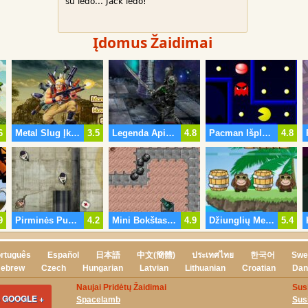
su ledo... Jack ledo!
Įdomus Žaidimai
6
Metal Slug Įkaitų Gelbėjimo
3.5
Legenda Apie Tuščia 2
4.8
Pacman Išplėstinė
4.8
9
Pirminės Puolimą
4.2
Mini Bokštas Gynybos
4.9
Džiunglių Menace 2 Atostogų
5.4
rtuguês
Español
日本語
中文(簡體)
ประเทศไทย
한국어
Swe
ebrew
Czech
Hungarian
Latvian
Lithuanian
Croatian
Dan
Naujai Pridėtų Žaidimai
Sus
 GOOGLE +
Spacelamb
Sus