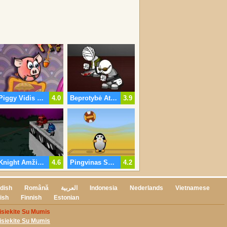
Piggy Vidis 3 Riešutų
4.0
Beprotybė Atsakomųjų Veiksmų
3.9
Knight Amžiaus
4.6
Pingvinas Sutriuškinti
4.2
dish
Română
العربية
Indonesia
Nederlands
Vietnamese
ish
Finnish
Estonian
isiekite Su Mumis
isiekite Su Mumis