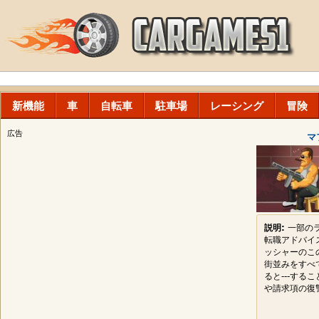
新機能
車
自転車
駐車場
レーシング
冒険
広告
マ
説明:
一部の
転職アドバイ
ッシャーのこ
街並みをすべ
ると---する
や請求項の復