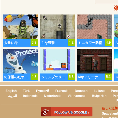
3.9
4.2
4.9
大量に考
主な襲撃
ミニタワー防衛
4.8
5.3
5.1
の保護のたオラフ
ジャンプのリメイクボックス
Mfpアリーナ
English
Türk
Русский
Français
Deutsch
Italiano
Port
العربية
Indonesia
Nederlands
Vietnamese
Bulgarian
Per
新しく追加
FOLLOW US GOOGLE +
Spacelam