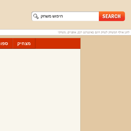
להגן אולף המשחק לשחק חינם באינטרנט רכב, אופניים, משחקי
מצחיק
ספור