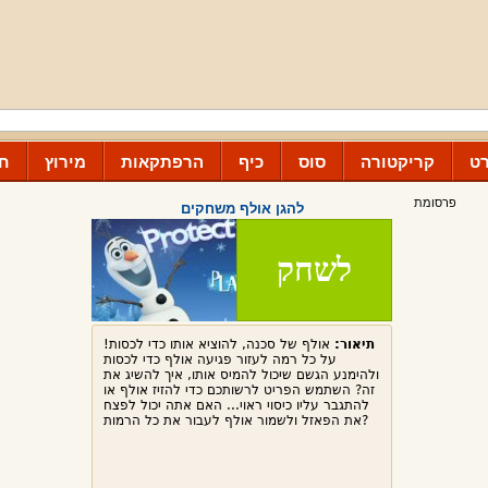
ט
קריקטורה
סוס
כיף
הרפתקאות
מירוץ
חנ
פרסומת
להגן אולף משחקים
לשחק
תיאור:
אולף של סכנה, להוציא אותו כדי לכסות!
על כל רמה לעזור פגיעה אולף כדי לכסות
ולהימנע הגשם שיכול להמיס אותו, איך להשיג את
זה? השתמש הפריט לרשותכם כדי להזיז אולף או
להתגבר עליו כיסוי ראוי... האם אתה יכול לפצח
את הפאזל ולשמור אולף לעבור את כל הרמות?