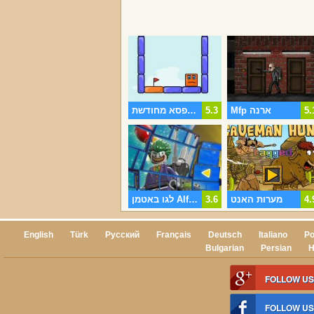
5.
Mfp ארנה
5.3
קפיצות קופסא מחודשת
4.
מערות האנט
3.6
לגו באטמן Alfreds המחבט מצליפה
English
Türk
Русский
Français
Deutsch
Italiano
Po
Bulgarian
Persian
H
FOLLOW US
FOLLOW U