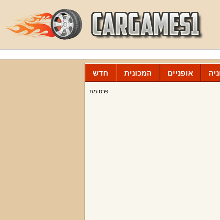
יה
אופניים
המכונית
חדש
פרסומת