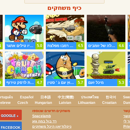
כיף משחקים
4.6
הלילה של זומבים
4.5
רמבו מפלצת Mayhem
5.0
מריו טילים אתגר
1
5.3
מיכל זעם
5.7
לקפוץ עם ג ' סטין.
4.7
פירות לרסק טירוף
9
rtuguês
Español
日本語
中文(簡體)
ประเทศไทย
한국어
Swe
ebrew
Czech
Hungarian
Latvian
Lithuanian
Croatian
Dan
קשר
משחקים חדשים שנוספו
 GOOGLE +
קשר
Spacelamb
ר לי
רד בול במה גזע
Pri
ניקלודיאון היכל משחקים
S FACEBOOK