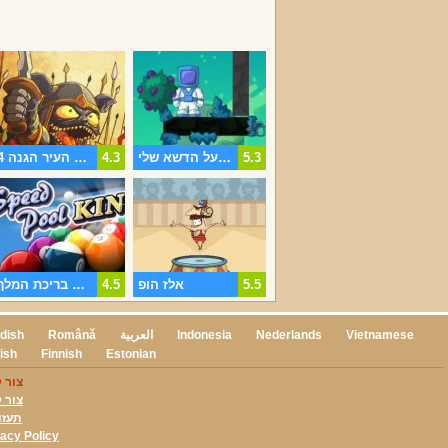
5.3
אנשים על הדשא שלי
4.3
מפלצת העיר הגנה 4
5.5
אלז הופ
4.5
מהירות בריכת המלך
Vietnamese
Nederlands
Indonesia
العربية
Română
dish
ish
Finnish
Estonian
צור 
צור 
תעזו
vacy Policy