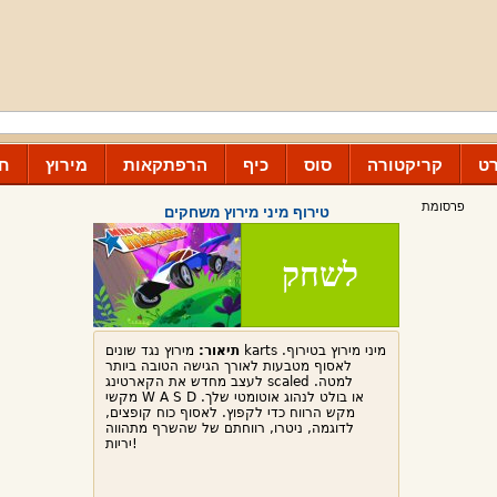
ט
קריקטורה
סוס
כיף
הרפתקאות
מירוץ
חנ
פרסומת
טירוף מיני מירוץ משחקים
לשחק
תיאור:
מירוץ נגד שונים karts מיני מירוץ בטירוף.
לאסוף מטבעות לאורך הגישה הטובה ביותר
לעצב מחדש את הקארטינג scaled למטה.
מקשי W A S D או בולט לנהוג אוטומטי שלך.
מקש הרווח כדי לקפוץ. לאסוף כוח קופצים,
לדוגמה, ניטרו, רווחתם של שהשרף מתהווה
יריות!