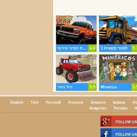
5.
למהר משאית 3
6.0
משאית המיני טירוף
5.
Minerics
5.9
היל ההר
English
Türk
Русский
Français
Deutsch
Italiano
Po
Bulgarian
Persian
H
FOLLOW US
FOLLOW U