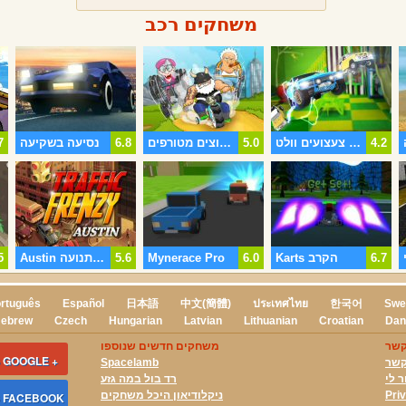
משחקים רכב
4.2
אליפות צעצועים וולט
5.0
מירוצים מטורפים
6.8
נסיעה בשקיעה
7
6.7
Karts הקרב
6.0
Mynerace Pro
5.6
Austin הטירוף תנועה
5
rtuguês
Español
日本語
中文(簡體)
ประเทศไทย
한국어
Swe
ebrew
Czech
Hungarian
Latvian
Lithuanian
Croatian
Dan
קשר
משחקים חדשים שנוספו
 GOOGLE +
קשר
Spacelamb
ר לי
רד בול במה גזע
Pri
ניקלודיאון היכל משחקים
S FACEBOOK