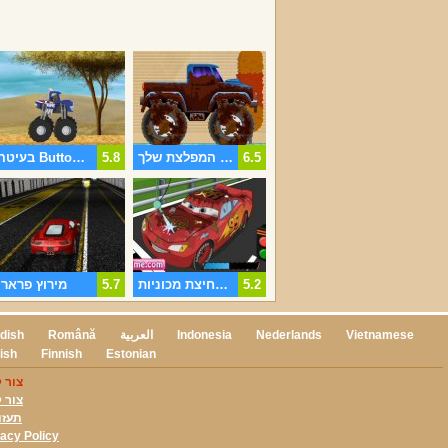
6.5
המנגינה המפלצת שלך
5.8
בעיטה Buttowski
5.2
לייטנינג מקווין רחיצת מכוניות
5.7
מירוץ פרארי
Vietnamese
Nederlands
Indonesia
العربية
Română
dish
ish
Finnish
Estonian
צור 
צור 
תעזו
vacy Policy