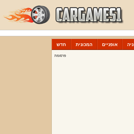
יה
אופניים
המכונית
חדש
פרסומת