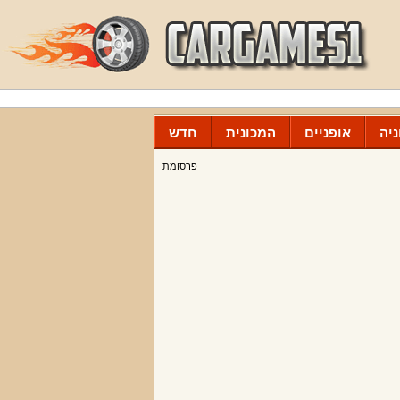
יה
אופניים
המכונית
חדש
פרסומת