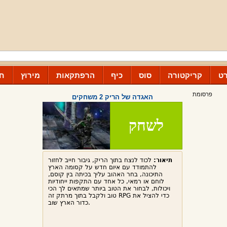
ט
קריקטורה
סוס
כיף
הרפתקאות
מירוץ
חנ
פרסומת
האגדה של הריק 2 משחקים
לשחק
תיאור:
לכוד לנצח בתוך הריק, גיבור חייב לחזור
להתמודד עם איום חדש על קסומה הארץ
התיכונה, בחר האהוב עליך בכיתה בין קוסם,
לוחם או רמאי, כל אחד עם התקפות ייחודיות
ויכולות, לבחור את הטוב ביותר שמתאים לך הכי
טוב ולקבל בתוך מרתק זה RPG כדי להציל את
כדור הארץ שוב.