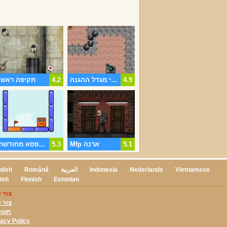
4.9
מיני מגדל ההגנה
4.2
תקיפה ראשי
5.1
Mfp ארנה
5.3
קפיצות קופסא מחודשת
Vietnamese
Nederlands
Indonesia
العربية
Română
dish
ish
Finnish
Estonian
צור 
צור 
תעזו
vacy Policy