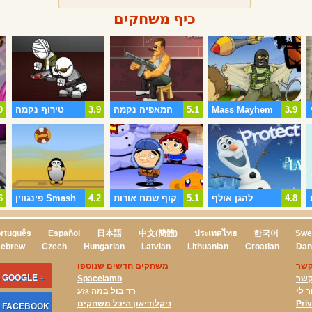
כיף משחקים
3.9
Mass Mayhem
5.1
המאפיה נקמה
3.9
טירוף נקמה
0
4.8
להגן אולף
5.1
קוף שמח אורות
4.2
פינגווין Smash
6
rtuguês
Español
日本語
中文(簡體)
ประเทศไทย
한국어
Swe
ebrew
Czech
Hungarian
Latvian
Lithuanian
Croatian
Dan
קשר
משחקים חדשים שנוספו
 GOOGLE +
קשר
Spacelamb
ר לי
רד בול במה גזע
Pri
ניקלודיאון היכל משחקים
S FACEBOOK