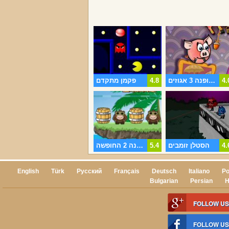
4.
פיגי באופנה 3 אגוזים
4.8
פקמן מתקדם
4.
הסטלן זומבים
5.4
ג ' ונגל סכנה 2 החופשה.
English
Türk
Русский
Français
Deutsch
Italiano
Po
Bulgarian
Persian
H
FOLLOW US
FOLLOW U