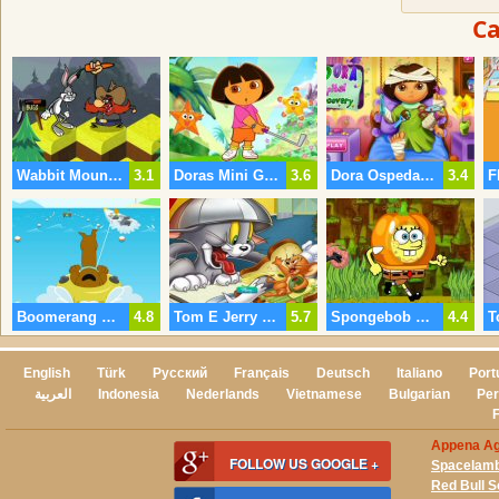
Ca
Wabbit Mountain Madness
3.1
Doras Mini Golf
3.6
Dora Ospedale Di Recupero
3.4
Boomerang Sport
4.8
Tom E Jerry Spin Puzzle
5.7
Spongebob Halloween Run
4.4
English
Türk
Русский
Français
Deutsch
Italiano
Port
العربية
Indonesia
Nederlands
Vietnamese
Bulgarian
Per
Appena Agg
FOLLOW US GOOGLE +
Spacelam
Red Bull 