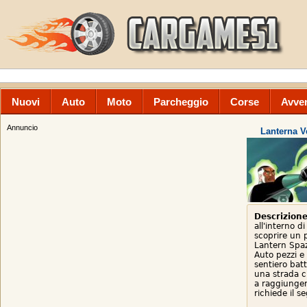
Nuovi
Auto
Moto
Parcheggio
Corse
Avve
Annuncio
Lanterna V
Descrizione
all'interno d
scoprire un 
Lantern Spaz
Auto pezzi e 
sentiero batt
una strada c
a raggiunger
richiede il 