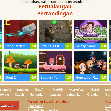
tambahan. Hal ini juga mungkin untuk
Petualangan
menemukan berbagai katalis, misalnya
jetpack atau super-perkiraan jamur.
Pertandingan
4
Robo Pertempuran
3.0
Strainz 1 Eliminasi
4.7
Galaxy Komandan
4.8
4
Gogi 2
4.6
Saudara Teman-Teman Terbaik Selamanya
5.3
Monstober Rumah Menghantui
3.9
rtuguês
Español
日本語
中文(簡體)
ประเทศไทย
한국어
Swe
ebrew
Czech
Hungarian
Latvian
Lithuanian
Croatian
Dan
Permainan Baru Ditambahkan
Hub
 GOOGLE +
Spacelamb
Hub
Red Bull Soapbox Ras
Tol