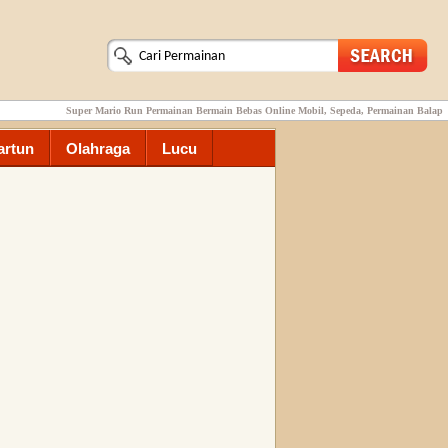
Super Mario Run Permainan Bermain Bebas Online Mobil, Sepeda, Permainan Balap
artun
Olahraga
Lucu