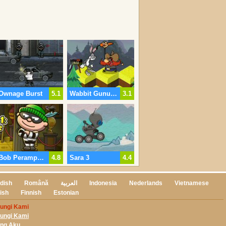
Ownage Burst
5.1
Wabbit Gunung Kegilaan
3.1
Bob Perampok 4
4.8
Sara 3
4.4
dish
Română
العربية
Indonesia
Nederlands
Vietnamese
ish
Finnish
Estonian
ungi Kami
ungi Kami
ong Aku