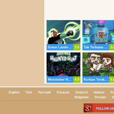
Green Lantern Ruang Melarikan Diri
3.6
Tak Terbatas Steve
3.
Monstober Hantu Berburu
4.9
Korban Terakhir
5.
English
Türk
Русский
Français
Deutsch
Italiano
Po
Bulgarian
Persian
H
FOLLOW US