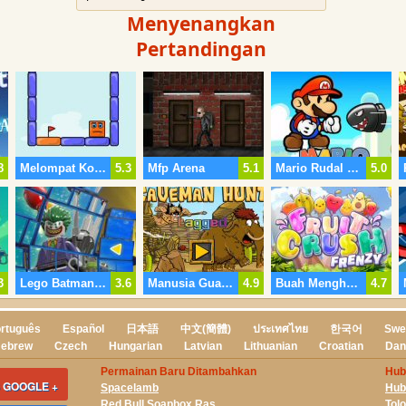
Menyenangkan
Pertandingan
8
Melompat Kotak Remake
5.3
Mfp Arena
5.1
Mario Rudal Tantangan
5.0
3
Lego Batman Tempat Alfreds Bat Terkunci
3.6
Manusia Gua Berburu
4.9
Buah Menghancurkan Frenzy
4.7
rtuguês
Español
日本語
中文(簡體)
ประเทศไทย
한국어
Swe
ebrew
Czech
Hungarian
Latvian
Lithuanian
Croatian
Dan
Permainan Baru Ditambahkan
Hub
 GOOGLE +
Spacelamb
Hub
Red Bull Soapbox Ras
Tol