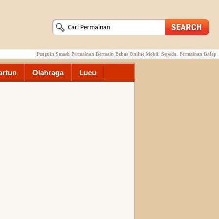
Penguin Smash Permainan Bermain Bebas Online Mobil, Sepeda, Permainan Balap
artun
Olahraga
Lucu