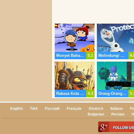
Monyet Bahagia Lampu
5.1
Melindungi Olaf
4.
Rakasa Kota Pertahanan 4
4.3
Orang-Orang Di Lawn Saya
5.
English
Türk
Русский
Français
Deutsch
Italiano
Po
Bulgarian
Persian
H
FOLLOW US