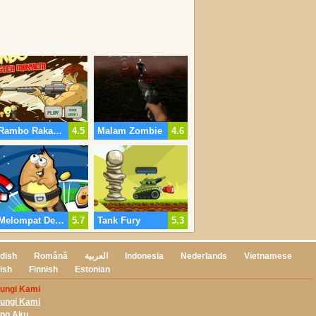
Rambo Rakasa Mayhem
4.5
Malam Zombie
4.6
Melompat Dengan Justin
5.7
Tank Fury
5.3
dish
Română
العربية
Indonesia
Nederlands
Vietnamese
ish
Finnish
Estonian
ungi Kami
ungi Kami
ong Aku