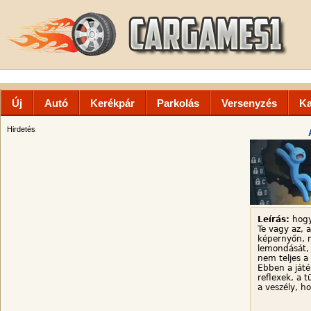
Új
Autó
Kerékpár
Parkolás
Versenyzés
Ka
Hirdetés
Leírás:
hogy
Te vagy az, 
képernyőn, m
lemondását,
nem teljes a
Ebben a játé
reflexek, a 
a veszély, ho