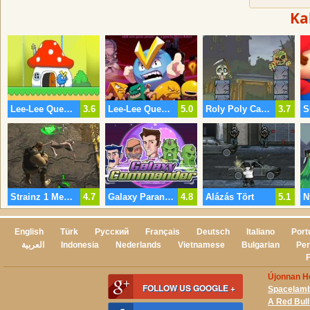
Ka
Lee-Lee Quest 3
3.6
Lee-Lee Quest 2
5.0
Roly Poly Cannon Véres Szörnyek Csomag
3.7
Strainz 1 Megszüntetése
4.7
Galaxy Parancsnok
4.8
Alázás Tört
5.1
English
Türk
Русский
Français
Deutsch
Italiano
Port
العربية
Indonesia
Nederlands
Vietnamese
Bulgarian
Per
Újonnan H
FOLLOW US GOOGLE +
Spacelam
A Red Bul