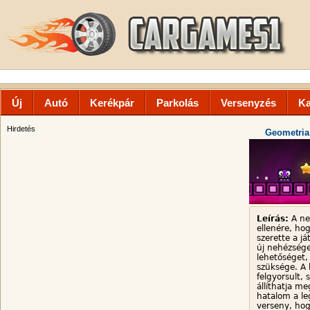
Új
Autó
Kerékpár
Parkolás
Versenyzés
Ka
Hirdetés
Geometria
Leírás:
A ne
ellenére, ho
szerette a já
új nehézsége
lehetőséget,
szüksége. A 
felgyorsult, 
állíthatja m
hatalom a l
verseny, hog