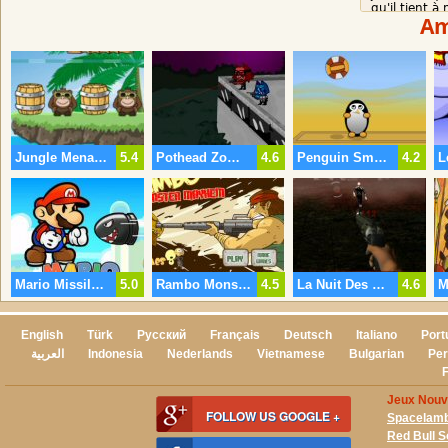
qu'il tient 
Am
efficace?
Jungle Menace 2 Vacances
5.4
Pothead Zombies
4.6
Penguin Smash
4.2
Mario Missiles Défi
5.0
Rambo Monster Mayhem
4.5
La Nuit Des Zombies
4.6
English
Türk
Русский
Français
Deutsch
Italiano
Port
العربية
Indonesia
Nederlands
Vietnamese
Bulgarian
Per
Jeux Nouv
FOLLOW US GOOGLE +
Spacelam
Red Bull 