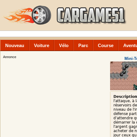
Nouveau
Voiture
Vélo
Parc
Course
Avent
Annonce
Mini-T
Description
l'attaque, à 
réservoirs d
niveau de l'i
défense part
d'attendre q
démarrer la d
l'argent gagn
acheter de n
jour ceux qui