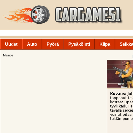
Uudet
Auto
Pyörä
Pysäköinti
Kilpa
Seikka
Mainos
Kuvaus:
Jot
tappanut tei
kostaa! Opas
tyyli kaduilla
tavalla selke
voinut pitää
teidän pomo