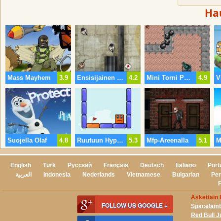
Ha
Mass Mayhem
3.9
Ensisijainen Hyökkäys
4.2
Mini Torni Puolustus
4.9
Suojella Olaf
4.8
Ruutuun Hyppääminen Remake
5.3
Mfp-Areenalla
5.1
English
Türk
Русский
Français
Deutsch
Italiano
Port
العربية
Indonesia
Nederlands
Vietnamese
Bulgarian
Per
Äskettäin L
FOLLOW US GOOGLE +
Spacelam
Red Bull J