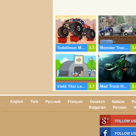
Todellinen Monsteri
3.3
Monster Truck Revolution
3.
Vielä Yksi Lento
3.7
Mad Truck Haaste 3
3.
English
Türk
Русский
Français
Deutsch
Italiano
Po
Bulgarian
Persian
H
FOLLOW US
FOLLOW U