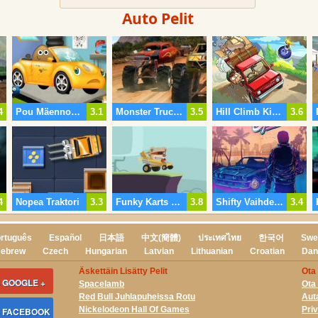
Auto Pelit
4
Pou Mäennousun
3.1
Monster Truck Kuume
3.5
Hill Climb Kierretty Liikenne
3.6
4
Nopea Traktori
3.3
Funky Karts Verkossa
3.8
Shifty Vaihdetta
3.4
rtuguês
Español
日本語
中文(簡體)
ประเทศไทย
한국어
Swe
ebrew
Czech
Hungarian
Latvian
Lithuanian
Croatian
Dan
Äskettäin Lisätty Pelit
Ota
 GOOGLE +
Spacelamb
Ota
Red Bull Juhlapuheissa Rotu
Aut
Nickelodeon Hall Of Games
Pri
S FACEBOOK