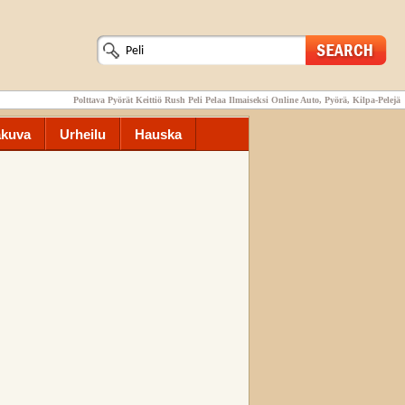
Polttava Pyörät Keittiö Rush Peli Pelaa Ilmaiseksi Online Auto, Pyörä, Kilpa-Pelejä
akuva
Urheilu
Hauska