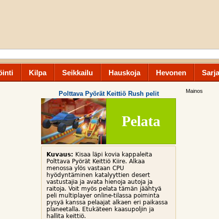
inti
Kilpa
Seikkailu
Hauskoja
Hevonen
Sarj
Mainos
Polttava Pyörät Keittiö Rush pelit
Pelata
Kuvaus:
Kisaa läpi kovia kappaleita
Polttava Pyörät Keittiö Kiire. Alkaa
menossa ylös vastaan CPU
hyödyntäminen katalyyttien desert
vastustajia ja avata hienoja autoja ja
raitoja. Voit myös pelata tämän jäähtyä
peli multiplayer online-tilassa poiminta
pysyä kanssa pelaajat alkaen eri paikassa
planeetalla. Etukäteen kaasupoljin ja
hallita keittiö.