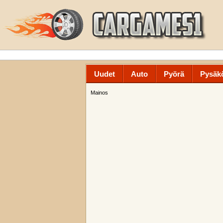
Uudet
Auto
Pyörä
Pysäkö
Mainos