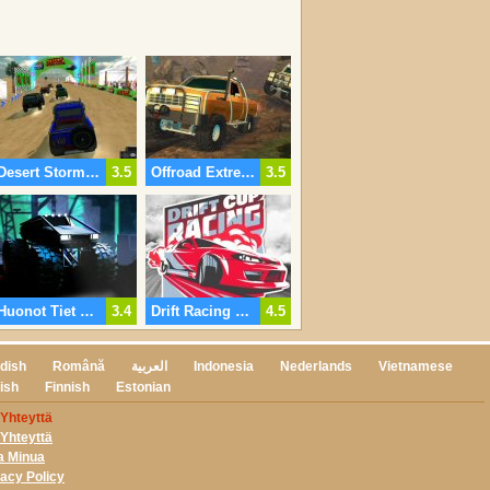
Desert Storm Racing
3.5
Offroad Extreme Car Racing
3.5
Huonot Tiet Kuorma-Autot
3.4
Drift Racing Cup
4.5
dish
Română
العربية
Indonesia
Nederlands
Vietnamese
ish
Finnish
Estonian
 Yhteyttä
 Yhteyttä
a Minua
vacy Policy