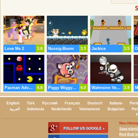
Love Me 2
3.8
Nussig-Boom
3.5
Jackice
3.5
Pacman Advanced
4.8
Piggy Wiggy 3 Muttern
4.0
Wahnsinn Vergeltung
3.9
English
Türk
Русский
Français
Deutsch
Italiano
Port
العربية
Indonesia
Nederlands
Vietnamese
Bulgarian
Per
Neu Hinzug
FOLLOW US GOOGLE +
Spacelam
Red Bull S