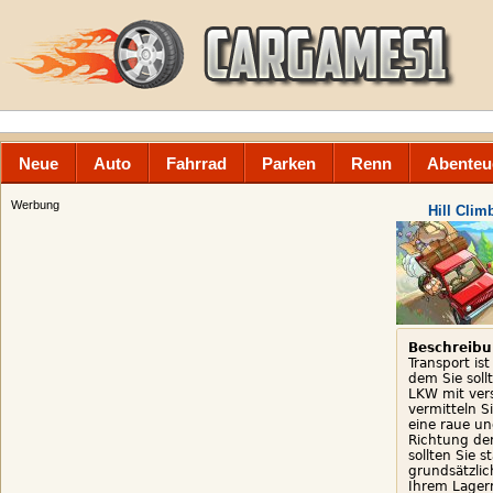
Neue
Auto
Fahrrad
Parken
Renn
Abenteu
Werbung
Hill Clim
Beschreibu
Transport ist
dem Sie soll
LKW mit ver
vermitteln 
eine raue un
Richtung der
sollten Sie 
grundsätzlic
Ihrem Lager