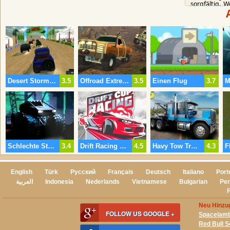
sorgfältig. 
können Sie b
Beschleunig
natürlich un
Ware.
Desert Storm Racing
3.5
Offroad Extreme-Car-Rennen
3.5
Einen Flug
3.7
Schlechte Straßen-Lkw
3.4
Drift Racing Cup
4.5
Havy Tow Truck 3
4.3
F
English
Türk
Русский
Français
Deutsch
Italiano
Port
العربية
Indonesia
Nederlands
Vietnamese
Bulgarian
Per
Neu Hinzug
FOLLOW US GOOGLE +
Spacelam
Red Bull S