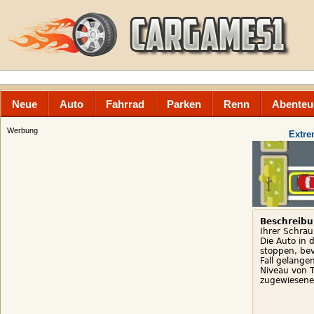
Neue
Auto
Fahrrad
Parken
Renn
Abenteu
Werbung
Extre
Beschreibu
Ihrer Schra
Die Auto in 
stoppen, bev
Fall gelange
Niveau von T
zugewiesene