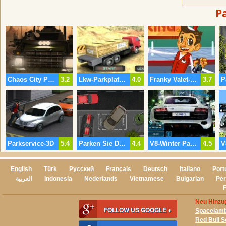
P
Chaos City Parking
3.2
Lkw-Parkplatz-3D
4.0
Franky Valet-Parking
3.7
Parkservice-3D
5.4
Parken Sie Das Auto
4.4
V8-Winter Parken 2
4.5
English
Türk
Русский
Français
Deutsch
Italiano
Port
العربية
Indonesia
Nederlands
Vietnamese
Bulgarian
Per
Neu Hinzug
FOLLOW US GOOGLE +
Spacelam
Red Bull S