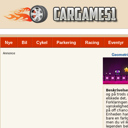
Nye
Bil
Cykel
Parkering
Racing
Eventyr
Annonce
Geometri
Beskrivelse
og på trods 
elskede det,
Forklaringen
vanskelighed
på off chance
Enheden har 
bare en farl
men du vil ik
legenden beh