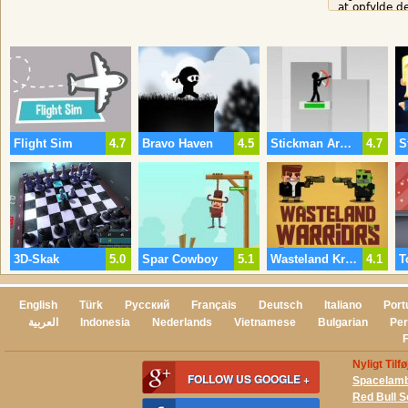
at opfylde d
Flight Sim
4.7
Bravo Haven
4.5
Stickman Archer 2
4.7
3D-Skak
5.0
Spar Cowboy
5.1
Wasteland Krigere
4.1
T
English
Türk
Русский
Français
Deutsch
Italiano
Port
العربية
Indonesia
Nederlands
Vietnamese
Bulgarian
Per
Nyligt Tilf
FOLLOW US GOOGLE +
Spacelam
Red Bull 