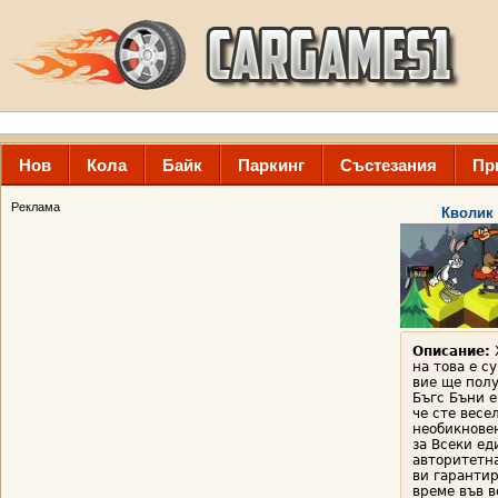
Нов
Кола
Байк
Паркинг
Състезания
Пр
Реклама
Кволик 
Описание:
Х
на това е с
вие ще полу
Бъгс Бъни е
че сте весел
необикнове
за Всеки ед
авторитетна
ви гарантир
време във в