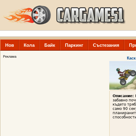
Нов
Кола
Байк
Паркинг
Състезания
Пр
Реклама
Каск
Описание:
забавно поч
където тряб
само 90 сек
планиранит
способности