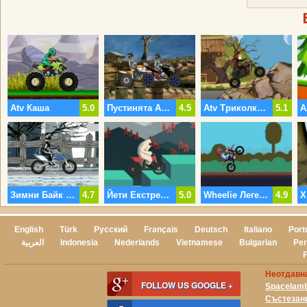
Atv Каша
5.0
Пустинята Atv Тичам
4.5
Atv Триколка Хил Приключение
5.1
Зимни Байк Предизвикателство
4.7
Йети Екстремни Мотокрос
5.0
Wheelie Легенда
4.9
Х
English
Türk
Русский
Français
Deutsch
Italiano
Port
العربية
Indonesia
Nederlands
Vietnamese
Bulgarian
Per
Неотдавн
FOLLOW US GOOGLE +
Spacelam
Състезан