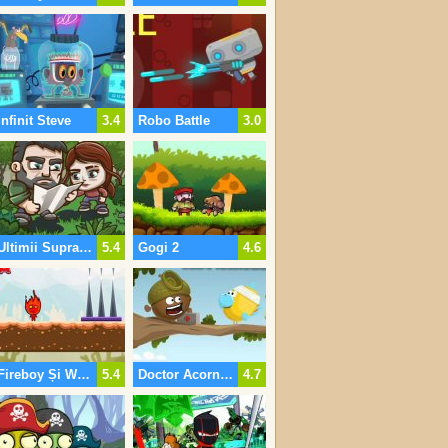
Infinit Steve
3.4
Robo Battle
3.0
Ultimii Supraviețuitori
5.4
Gogi 2
4.6
Fireboy Și Watergirl Nouă Aventură
5.4
Doctor Acorn Birdy Niveluri Pack
4.7