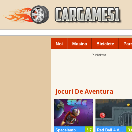
Noi
Masina
Biciclete
Par
Publicitate
Jocuri De Aventura
Spacelamb
3.7
Red Ball 4 Vol 3
3.