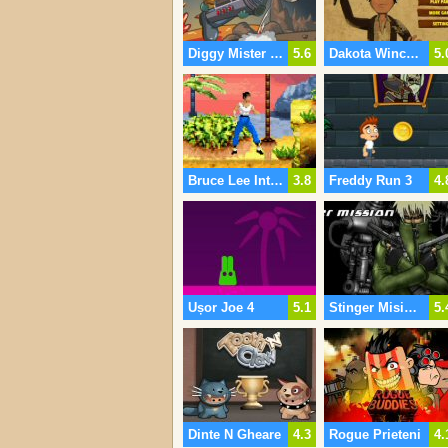
Diggy Mister De Pământuri Centru
5.6
Dakota Winchester Adventures 2
5.
Bruce Lee Intoarcerea Legendei
3.8
Freddy Run 3
4.
Ușor Joe 4
5.1
Stinger Misiune
5.
Dinte N Gheare
4.3
Rogue Prieteni
4.