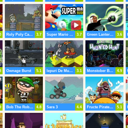
0
Roly Poly Cannon Bloody Monsters Pack
3.7
Super Mario A Alerga
3.7
Green Lantern Space Escape
3.6
8
Ownage Burst
5.1
Iepuri De Munte Nebunie
3.1
Monstober Bântuit Hunt
4.9
9
Bob The Robber 4
4.8
Sara 3
4.4
Fructe Pirate King 2
5.1