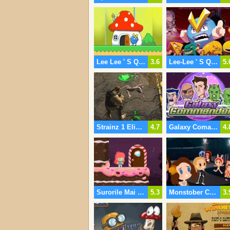
Lee Lee ' S Quest 3
3.6
Lee-Lee ' S Quest 2
5.
Strainz 1 Eliminarea
4.7
Galaxy Comandant
4.
Surorile Mai Buni Prieteni Pentru Totdeauna
5.3
Monstober Casa Bântuie
3.