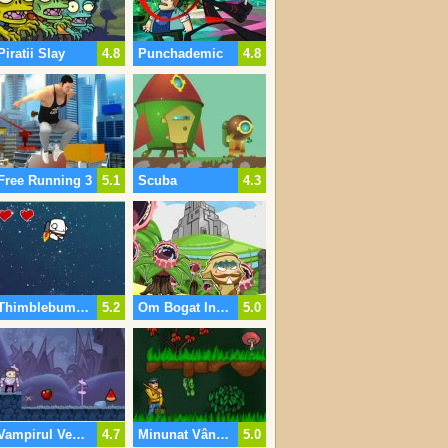
Piratii Slay
4.8
Punchademic
4.8
Free Running 3
5.1
Scuba
4.3
Thimblebumps Quest Pentru Neptun
5.2
Om Bogat Insula De Supraviețuire
5.0
Vampirul Vegetarian
4.7
Minunat Vânător De Ciuperci
5.0