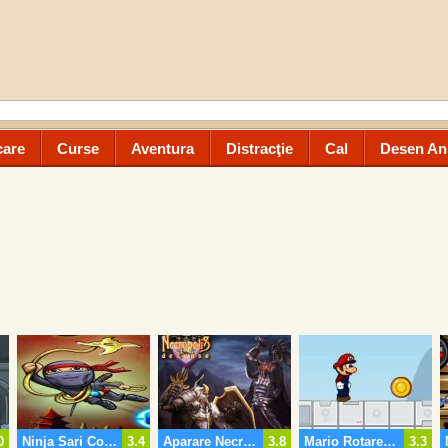
care
Curse
Aventura
Distracţie
Cal
Desen An
0
Ninja Sari Coarda
3.4
Aparare Necropolis
3.8
Mario Rotare Aventura
3.3