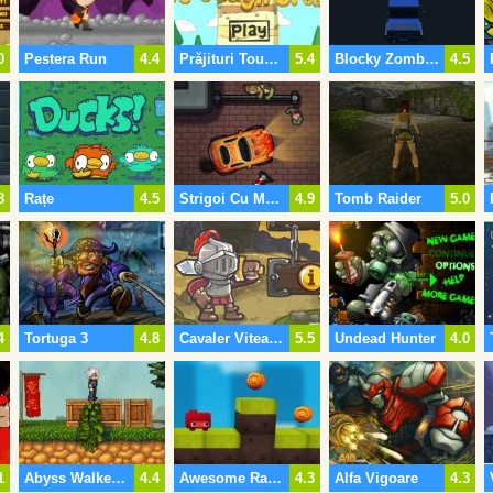
0
Pestera Run
4.4
Prăjituri Tough Break 2
5.4
Blocky Zombie Highway
4.5
8
Rațe
4.5
Strigoi Cu Mașina
4.9
Tomb Raider
5.0
4
Tortuga 3
4.8
Cavaler Viteaz De A Salva Printesa
5.5
Undead Hunter
4.0
1
Abyss Walker Insula Pierdut
4.4
Awesome Ranger
4.3
Alfa Vigoare
4.3