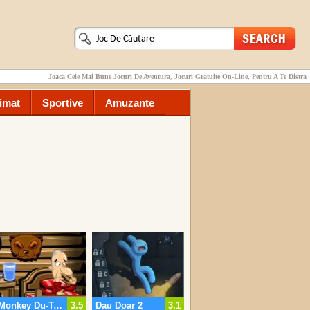
Joaca Cele Mai Bune Jocuri De Aventura, Jocuri Gratuite On-Line, Pentru A Te Distra
imat
Sportive
Amuzante
Monkey Du-Te Fericit Cabin Escape
3.5
Dau Doar 2
3.1