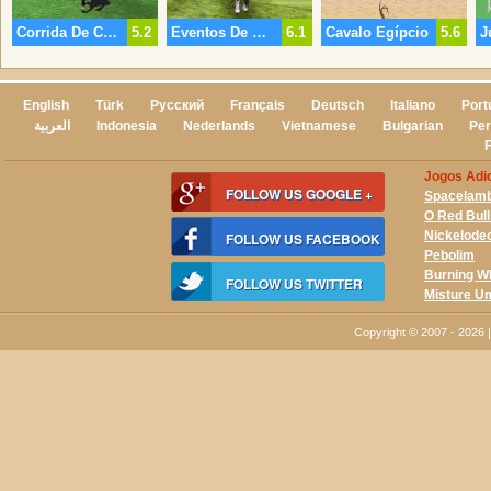
Corrida De Cavalos 2
5.2
Eventos De Cavalo 3
6.1
Cavalo Egípcio
5.6
J
English
Türk
Русский
Français
Deutsch
Italiano
Port
العربية
Indonesia
Nederlands
Vietnamese
Bulgarian
Per
Jogos Adi
FOLLOW US GOOGLE +
Spacelam
O Red Bul
Nickelode
FOLLOW US FACEBOOK
Pebolim
Burning W
FOLLOW US TWITTER
Misture U
Copyright © 2007 - 2026