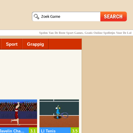
Spelen Van De Beste Sport Games, Gratis Online Spelletjes Voor De Lol
Sport
Grappig
Javelin Champion
3.1
Ll Tenis
3.5