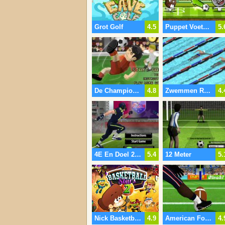
Grot Golf
4.5
Puppet Voetbal Dierentuin
5.
De Champions 07
4.8
Zwemmen Race
4.
4E En Doel 2015
5.4
12 Meter
5.
Nick Basketbal 2 Sterren
4.9
American Football Kicks
4.