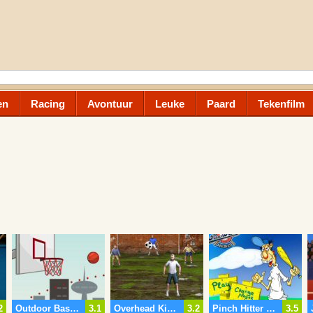
en
Racing
Avontuur
Leuke
Paard
Tekenfilm
2
Outdoor Basketbal
3.1
Overhead Kick Kampioen
3.2
Pinch Hitter Home Run Hero
3.5