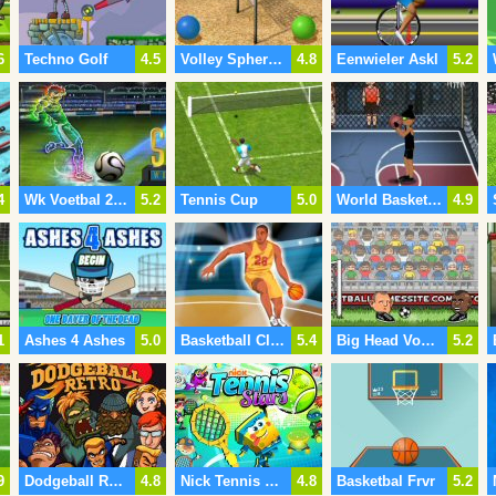
6
Techno Golf
4.5
Volley Spheres V2
4.8
Eenwieler Askl
5.2
4
Wk Voetbal 2016
5.2
Tennis Cup
5.0
World Basketball Cup
4.9
1
Ashes 4 Ashes
5.0
Basketball Classic
5.4
Big Head Voetbal
5.2
9
Dodgeball Retro
4.8
Nick Tennis Sterren
4.8
Basketbal Frvr
5.2