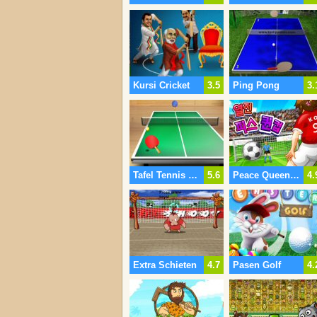
Kursi Cricket
3.5
Ping Pong
3.
Tafel Tennis World Tour
5.6
Peace Queen Cup-Korea
4.
Extra Schieten
4.7
Pasen Golf
4.