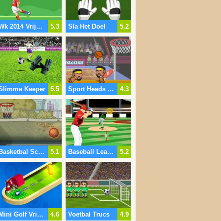
Wk 2014 Vrije Schop
5.3
Sla Het Doel
5.2
Slimme Keeper
5.5
Sport Heads Basketbal
4.3
Basketbal Schieten
5.1
Baseball League Championship
5.2
Mini Golf Vrienden
4.6
Voetbal Trucs
4.9