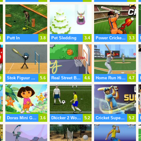
1
Putt In
3.8
Pet Sledding
3.4
Power Cricket T20
3.3
9
Stok Figuur Badminton 3
5.6
Real Street Basketbal
4.6
Home Run Hitter
4.7
2
Doras Mini Golf
3.6
Dkicker 2 World Cup
5.2
Cricket Super Zessen Uitdaging
5.2