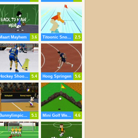
Maart Mayhem
3.6
Titoonic Snowboard
2.5
Hockey Shootout
5.4
Hoog Springen
5.6
Bunnylimpics Volleybal
5.1
Mini Golf Wereld
4.6