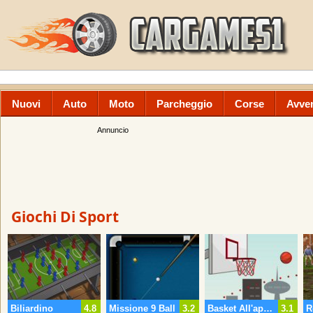
Nuovi
Auto
Moto
Parcheggio
Corse
Avve
Annuncio
Giochi Di Sport
Biliardino
4.8
Missione 9 Ball
3.2
Basket All'aperto
3.1