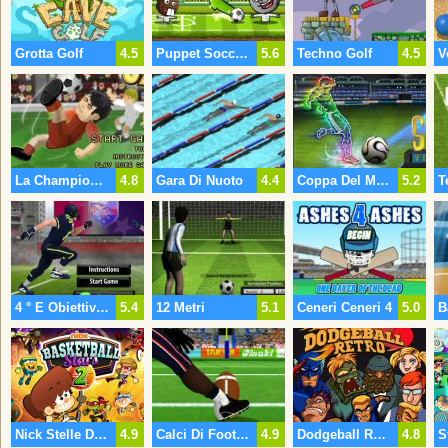
Grotta Golf
4.5
Puppet Soccer Zoo
5.6
Techno Golf
4.5
V
La Champions 07
4.8
Gara Di Nuoto
4.4
Coppa Del Mondo Di Calcio 2016
5.2
T
4 ° E Obiettivo 2015
5.4
12 Metri
5.1
Ceneri Ceneri 4
5.0
B
Nick Stelle Di Basket 2
4.9
Calci Di Football Americano
4.9
Dodgeball Retrò
4.8