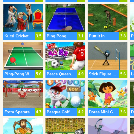
Kursi Cricket
3.5
Ping Pong
3.1
Putt It In
3.8
P
Ping-Pong World Tour
5.6
Peace Queen Cup Korea
4.9
Stick Figure Badminton 3
5.6
Extra Sparare
4.7
Pasqua Golf
4.2
Doras Mini Golf
3.6