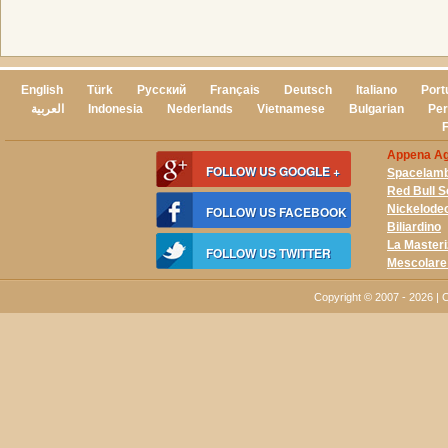
English
Türk
Русский
Français
Deutsch
Italiano
Port
العربية
Indonesia
Nederlands
Vietnamese
Bulgarian
Per
Appena Agg
FOLLOW US GOOGLE +
Spacelam
Red Bull 
Nickelodeo
FOLLOW US FACEBOOK
Biliardino
La Master
FOLLOW US TWITTER
Mescolare
Copyright © 2007 - 2026 |