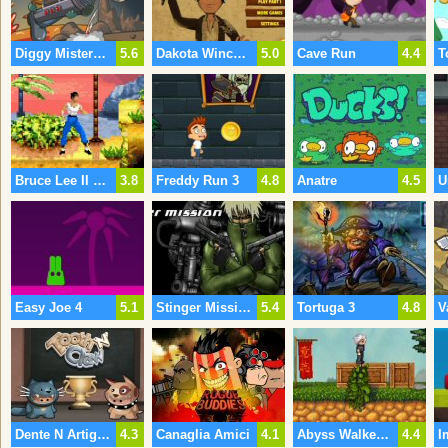
Diggy Mistero Di Massa Centro
5.6
Dakota Winchesters Avventure 2
5.0
Cave Run
4.4
Bruce Lee Il Ritorno Della Leggenda
3.8
Freddy Run 3
4.8
Anatre
4.5
U
Easy Joe 4
5.1
Stinger Mission
5.4
Tortuga 3
4.8
Dente N Artiglio
4.3
Canaglia Amici
4.1
Abyss Walker L'isola Di Lost
4.4