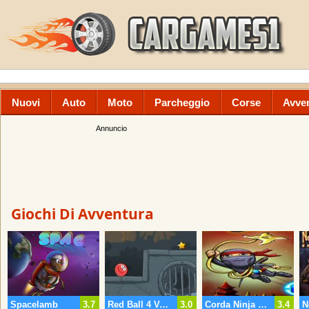
Nuovi
Auto
Moto
Parcheggio
Corse
Avve
Annuncio
Giochi Di Avventura
Spacelamb
3.7
Red Ball 4 Vol 3
3.0
Corda Ninja Jump
3.4