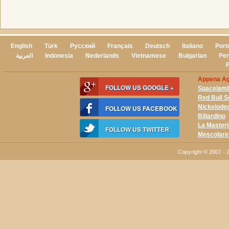
English
Türk
Русский
Français
Deutsch
Italiano
Port
العربية
Indonesia
Nederlands
Vietnamese
Bulgarian
Per
Appena Agg
FOLLOW US GOOGLE +
Spacelam
Red Bull 
Nickelodeo
FOLLOW US FACEBOOK
Biliardino
La Master
FOLLOW US TWITTER
Mescolare
Copyright © 2007 - 2