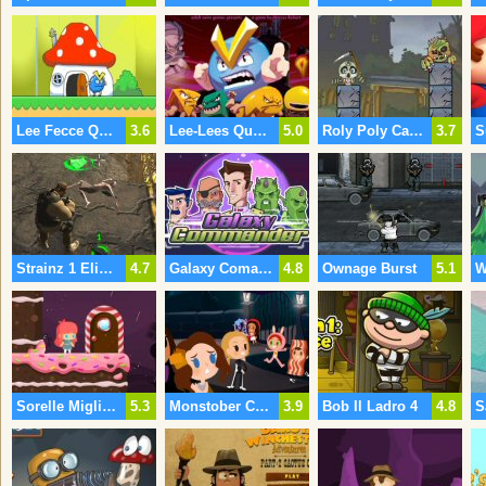
Lee Fecce Quest 3
3.6
Lee-Lees Quest 2
5.0
Roly Poly Cannon Mostri Sanguinari Pack
3.7
Strainz 1 Eliminazione
4.7
Galaxy Comandante
4.8
Ownage Burst
5.1
Sorelle Migliori Amici Per Sempre
5.3
Monstober Casa Di Tormenta
3.9
Bob Il Ladro 4
4.8
S