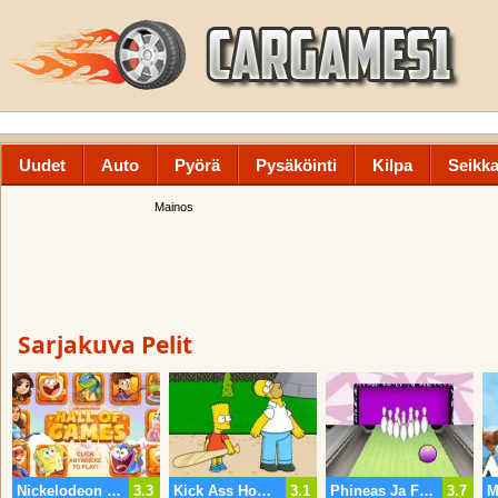
Uudet
Auto
Pyörä
Pysäköinti
Kilpa
Seikka
Mainos
Sarjakuva Pelit
Nickelodeon Hall Of Games
3.3
Kick Ass Homer
3.1
Phineas Ja Ferb Keilailu
3.7