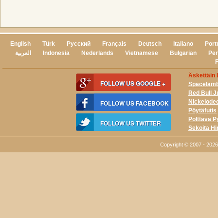
English
Türk
Русский
Français
Deutsch
Italiano
Port
العربية
Indonesia
Nederlands
Vietnamese
Bulgarian
Per
Äskettäin L
FOLLOW US GOOGLE +
Spacelam
Red Bull J
Nickelode
FOLLOW US FACEBOOK
Pöytäfutis
Polttava P
FOLLOW US TWITTER
Sekoita Hi
Copyright © 2007 - 202