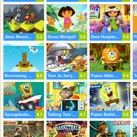
Jänis Mountain Madness
3.1
Doras Minigolf
3.6
Dora Hospital Recovery
3.4
Boomerang Sports
4.8
Tom Ja Jerry Spin Puzzle
5.7
Paavo Halloween Run
4.4
Spongebobs Vene Seikkailu
4.7
Talking Tom Arm Leikkaus
4.7
Paavo Bubble Parkour
5.6