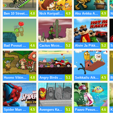
Ben 10 Street Stunt
4.8
Nick Koripallo 2 Tähdet
4.9
Aku Ankka Aarre Vimma
4.9
Bad Possut Online Hd 2016
4.6
Cactus Mccoy 2 Raunioilla Calavera
5.2
Alvin Ja Pikkuoravat Hot Rod Racers
5.2
Huono Viking Kirous Mushroom King
4.8
Angry Birds Super Race
5.1
Seikkailu Aika Finn Ylös
4.5
Spider Man Wall Crawler
4.5
Avengers Kaupungin Uhattuna
5.1
Paavo Pesusieni Garys Kosto
4.6