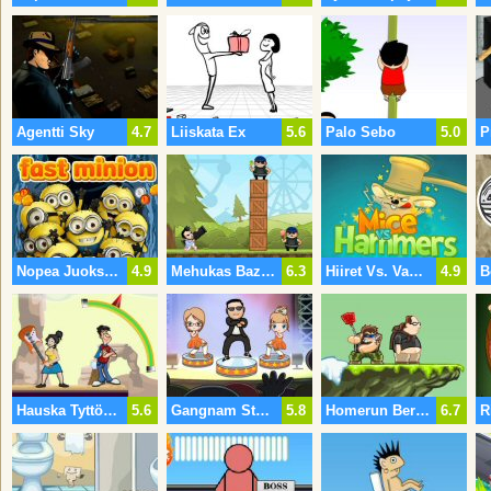
Agentti Sky
4.7
Liiskata Ex
5.6
Palo Sebo
5.0
Nopea Juoksupoika
4.9
Mehukas Bazooka
6.3
Hiiret Vs. Vasarat
4.9
B
Hauska Tyttöystävä
5.6
Gangnam Style Dance
5.8
Homerun Berkerkland 2
6.7