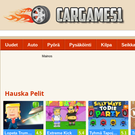
Uudet
Auto
Pyörä
Pysäköinti
Kilpa
Seikka
Mainos
Hauska Pelit
Lopeta Trump Kim Jong Un
4.5
Extreme Kick
5.4
Tyhmä Tapoja Kuolla Puolue
5.1