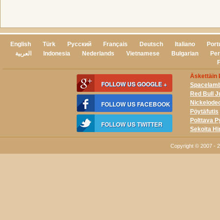
English
Türk
Русский
Français
Deutsch
Italiano
Port
العربية
Indonesia
Nederlands
Vietnamese
Bulgarian
Per
Äskettäin L
FOLLOW US GOOGLE +
Spacelam
Red Bull J
Nickelode
FOLLOW US FACEBOOK
Pöytäfutis
Polttava P
FOLLOW US TWITTER
Sekoita Hi
Copyright © 2007 -