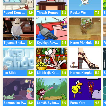
Paperi Dont Siirtyä
4.9
Thrash Pomosi
6.1
Rocket Wc
7.3
Tijuana Ensinkään Juoma
4.4
Kyyhkyt Revenge 2
5.4
Herne Pähkinä
5.1
R
Ice Slide
5.9
Liköörejä Kolhia
6.9
Korkea Kengät
5.9
Sammakko Prinssi
5.0
Lentää Syöminen Lapsi
5.0
Farm Yard
4.8