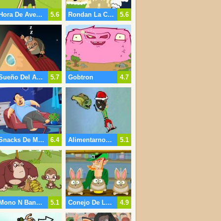
Hora De Aventura Princesa Maker
5.6
Rondan La Casa
5.6
Sueño Del Abuelo
5.7
Gobtron
4.7
Snacks De Medianoche
6.4
Alimentarnos Navidad 4 Xpension
5.1
Mono N Bananas 2
5.1
Conejo De La Suerte
4.9