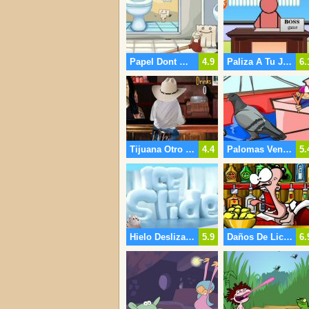
Papel Dont Move
4.9
Paliza A Tu Jefe
6.
Tijuana Otro Trago
4.4
Palomas Venganza 2
5.
Hielo Deslizante
5.9
Daños De Licores
6.