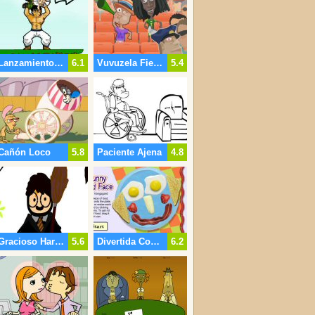
Lanzamiento De Enanos
6.1
Vuvuzela Fiebre
5.4
Cañón Loco
5.8
Paciente Ajena
4.8
Gracioso Harry Potter
5.6
Divertida Comida Cara
6.2