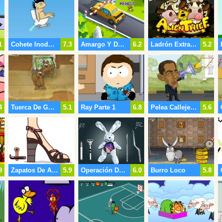
1
Cohete Inodoro
7.3
Amargo Y Dulce
6.2
Ladrón Extraterrestre
5.2
4
Tuerca De Guisante
5.1
Ray Parte 1
6.8
Pelea Callejera Presidencial
5.6
9
Zapatos De Altos
5.9
Operación De Corazón De Conejo
6.0
Burro Loco
5.8