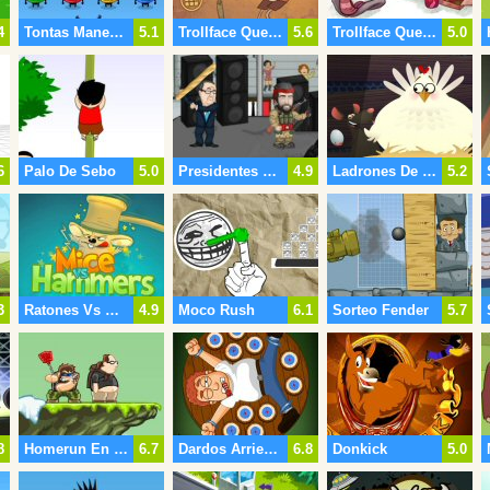
4
Tontas Maneras De Morir Parte
5.1
Trollface Quest Deportes
5.6
Trollface Quest Juegos De Video
5.0
6
Palo De Sebo
5.0
Presidentes Vs Terroristas
4.9
Ladrones De Ratta
5.2
3
Ratones Vs Martillos
4.9
Moco Rush
6.1
Sorteo Fender
5.7
8
Homerun En Berkerkland 2
6.7
Dardos Arriesgado
6.8
Donkick
5.0