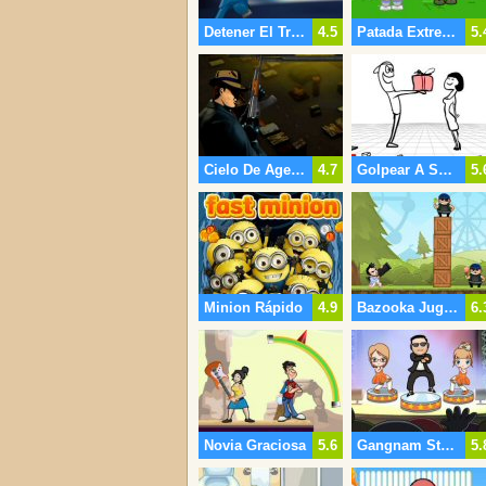
Detener El Triunfo De Kim Jong Un
4.5
Patada Extrema
5.
Cielo De Agente
4.7
Golpear A Su Ex
5.
Minion Rápido
4.9
Bazooka Jugoso
6.
Novia Graciosa
5.6
Gangnam Style Dance
5.