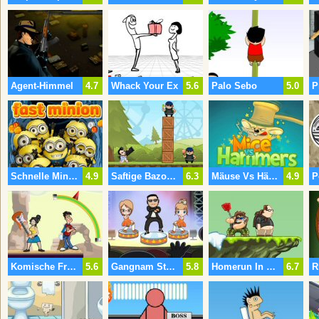
Agent-Himmel
4.7
Whack Your Ex
5.6
Palo Sebo
5.0
Schnelle Minion
4.9
Saftige Bazooka
6.3
Mäuse Vs Hämmer
4.9
P
Komische Freundin
5.6
Gangnam Style Dance
5.8
Homerun In Berkerkland 2
6.7
R