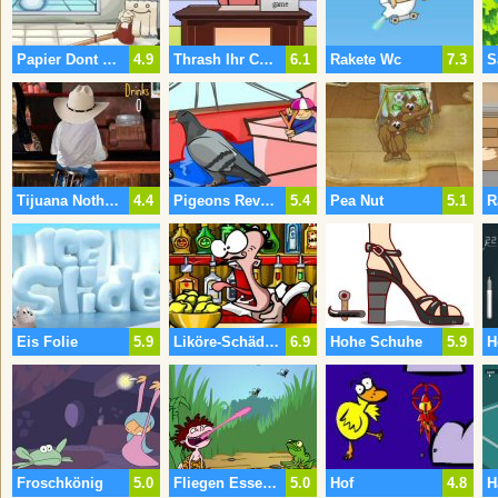
Papier Dont Verschieben
4.9
Thrash Ihr Chef
6.1
Rakete Wc
7.3
Tijuana Nother Getränk
4.4
Pigeons Revenge 2
5.4
Pea Nut
5.1
R
Eis Folie
5.9
Liköre-Schäden
6.9
Hohe Schuhe
5.9
Froschkönig
5.0
Fliegen Essen Kind
5.0
Hof
4.8