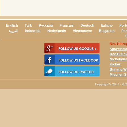
English
Türk
Русский
Français
Deutsch
Italiano
Port
العربية
Indonesia
Nederlands
Vietnamese
Bulgarian
Per
Neu Hinzug
FOLLOW US GOOGLE +
Spacelam
Red Bull S
Nickelode
FOLLOW US FACEBOOK
Kicker
Burning W
FOLLOW US TWITTER
Mischen S
Copyright © 2007 - 20