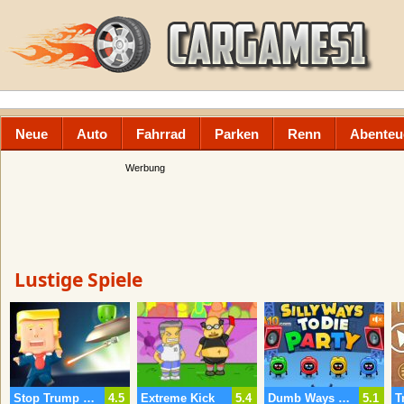
Neue
Auto
Fahrrad
Parken
Renn
Abenteu
Werbung
Lustige Spiele
Stop Trump Kim Jong Un
4.5
Extreme Kick
5.4
Dumb Ways To Die Partei
5.1